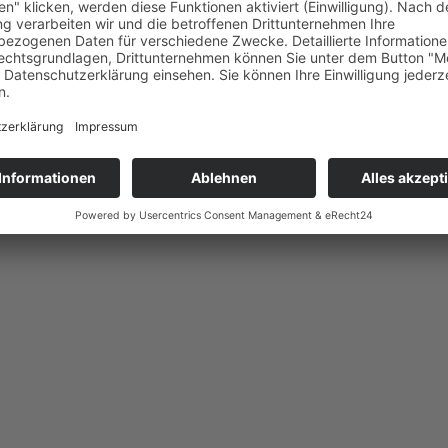
cer Academy Arnstadt.
re sportliche und persönliche Zukunft nur das Beste.
ute! ⚽