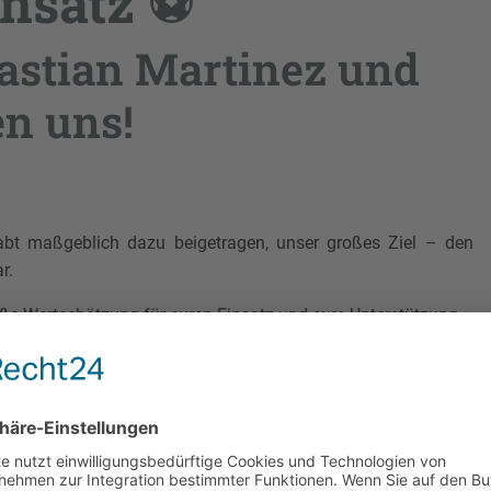
insatz ⚽️
astian Martinez und
en uns!
t maßgeblich dazu beigetragen, unser großes Ziel – den
r.
oße Wertschätzung für euren Einsatz und eure Unterstützung.
Danke für deine 100-prozentige Zuverlässigkeit und deinen
te Zeit, der Schlussphase der Saison.
sists. Sebastian verabschiedet sich nach 24 Spielen und 2