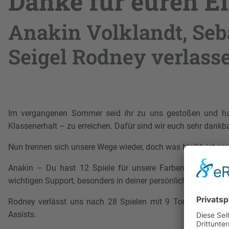
Danke für euren E
Anakin Volklandt, Seb
Seigel Rodney verlass
Im vergangenen Sommer seid ihr zu uns gestoßen und hab
Klassenerhalt – zu erreichen. Dafür sind wir euch sehr dankba
Nun trennen sich unsere Wege wieder, doch was bleibt, ist gr
Anakin – Du hast 12 Spiele für unsere Farben absolviert. 
wichtigen Support, besonders in deiner persönlich schwierigs
Rodney verlässt uns nach 28 Spielen mit 9 Toren und 2 As
Assists.