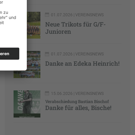
01.07.2026
| VEREINSNEWS
Neue Trikots für G/F-
Junioren
01.07.2026
| VEREINSNEWS
Danke an Edeka Heinrich!
15.06.2026
| VEREINSNEWS
Verabschiedung Bastian Bischof
Danke für alles, Bische!