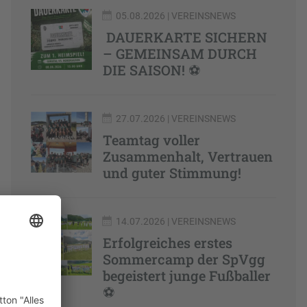
05.08.2026
| VEREINSNEWS
DAUERKARTE SICHERN
– GEMEINSAM DURCH
DIE SAISON! ⚽️
27.07.2026
| VEREINSNEWS
Teamtag voller
Zusammenhalt, Vertrauen
und guter Stimmung!
14.07.2026
| VEREINSNEWS
Erfolgreiches erstes
Sommercamp der SpVgg
begeistert junge Fußballer
⚽️