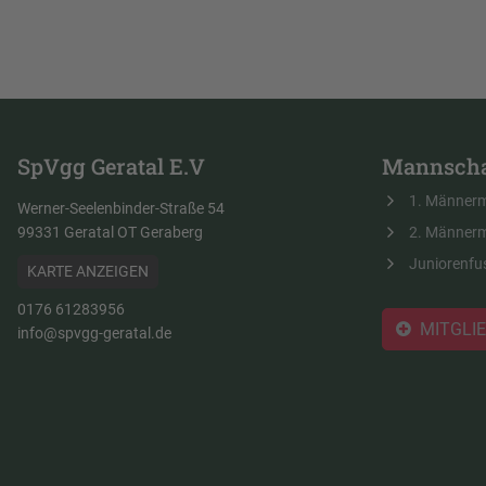
SpVgg Geratal E.V
Mannscha
1. Männer
Werner-Seelenbinder-Straße 54
99331 Geratal OT Geraberg
2. Männer
Juniorenfu
KARTE ANZEIGEN
0176 61283956
MITGLI
info@spvgg-geratal.de