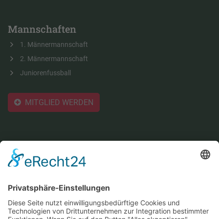
Mannschaften
1. Männermannschaft
2. Männermannschaft
Juniorenfussball
MITGLIED WERDEN
Der Verein
Vereinsportrait
Vorstand
Spielstätten
Jugendarbeit
Mitglied werden