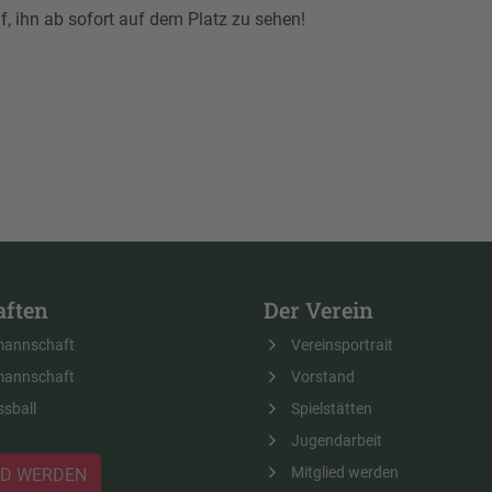
, ihn ab sofort auf dem Platz zu sehen!
ften
Der Verein
mannschaft
Vereinsportrait
mannschaft
Vorstand
ssball
Spielstätten
Jugendarbeit
Mitglied werden
ED WERDEN