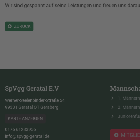
Wir sind gespannt auf seine Leistungen und freuen uns darauf
ZURÜCK
SpVgg Geratal E.V
Mannscha
1. Männer
Werner-Seelenbinder-Straße 54
99331 Geratal OT Geraberg
2. Männer
Juniorenfu
KARTE ANZEIGEN
0176 61283956
MITGLI
info@spvgg-geratal.de