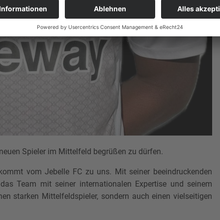
neuen Spieler im Mittelfeld begrüßen zu dürfen.
kommt vom Jebelle FC zu uns. Mit seiner beeindruckenden
 das Team mit seiner internationalen Expertise und seinem
en starken Mittelfeldspieler, sondern auch einen vielseitigen