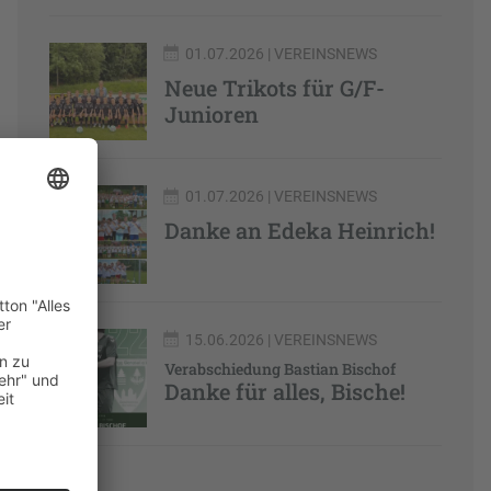
01.07.2026
| VEREINSNEWS
Neue Trikots für G/F-
Junioren
01.07.2026
| VEREINSNEWS
Danke an Edeka Heinrich!
15.06.2026
| VEREINSNEWS
Verabschiedung Bastian Bischof
Danke für alles, Bische!