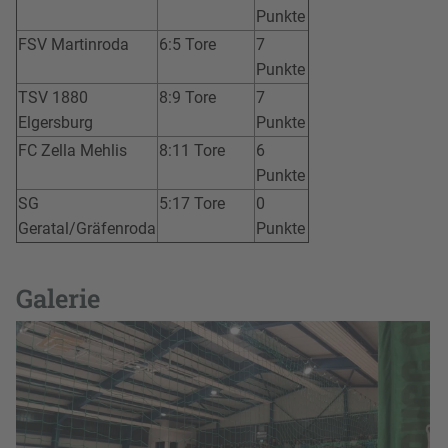
Punkte
FSV Martinroda
6:5 Tore
7
Punkte
TSV 1880
8:9 Tore
7
Elgersburg
Punkte
FC Zella Mehlis
8:11 Tore
6
Punkte
SG
5:17 Tore
0
Geratal/Gräfenroda
Punkte
Galerie