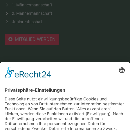
1. Männermannschaft
2. Männermannschaft
Juniorenfussball
MITGLIED WERDEN
Der Verein
Vereinsportrait
Vorstand
Spielstätten
Jugendarbeit
Mitglied werden
Sozialgebäude
Sponsoren