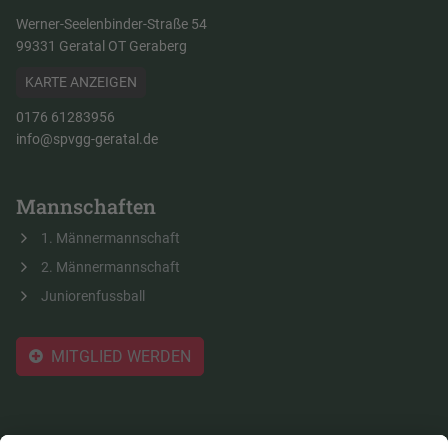
Werner-Seelenbinder-Straße 54
99331 Geratal OT Geraberg
KARTE ANZEIGEN
0176 61283956
info@spvgg-geratal.de
Mannschaften
1. Männermannschaft
2. Männermannschaft
Juniorenfussball
MITGLIED WERDEN
Der Verein