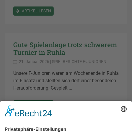
ARTIKEL LESEN
Gute Spielanlage trotz schwerem
Turnier in Ruhla
21. Januar 2026
| SPIELBERICHTE F-JUNIOREN
Unsere F-Junioren waren am Wochenende in Ruhla
im Einsatz und stellten sich dort einer besonderen
Herausforderung. Gespielt ...
ARTIKEL LESEN