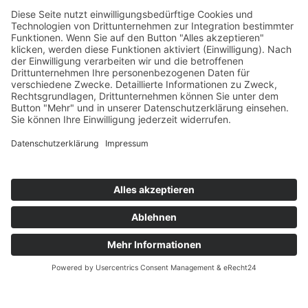
F- Junioren beim Zwergencup
31. Januar 2025
| SPIELBERICHTE F-JUNIOREN
Unser 2. Turnier am Samstag bestritten unsere
noch sehr jungen F- Junioren Mannschaft und
belegten den 8. Platz. Kämpferisch ...
ARTIKEL LESEN