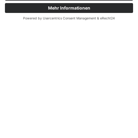
05.08.2026
| SPIELBERICHTE 1. MANNSCHAFT
⚽ Was für ein Auftakt!
1. Suhler SV 06 – SpVgg Geratal 2:3
(1:1)