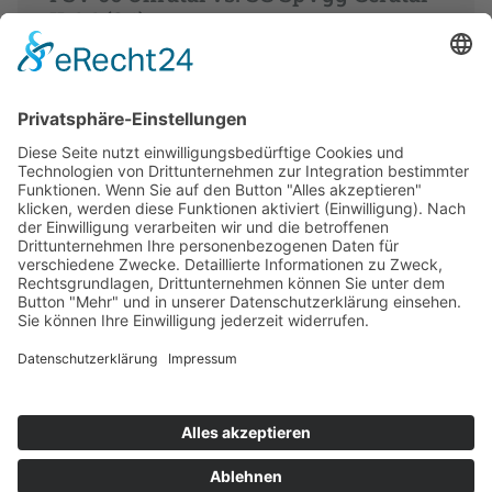
II 4:4 (3:1)