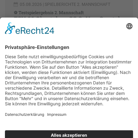
05.08.2026
| SPIELBERICHTE 2. MANNSCHAFT
⚽ Testspielergebnis 2. Mannschaft
FSV 06 Ohratal vs. SG SpVgg Geratal
II 4:4 (3:1)