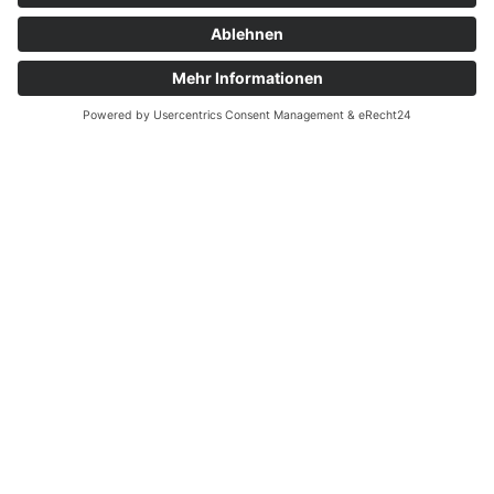
05.08.2026
| SPIELBERICHTE 1. MANNSCHAFT
⚽ Was für ein Auftakt!
1. Suhler SV 06 – SpVgg Geratal 2:3
(1:1)