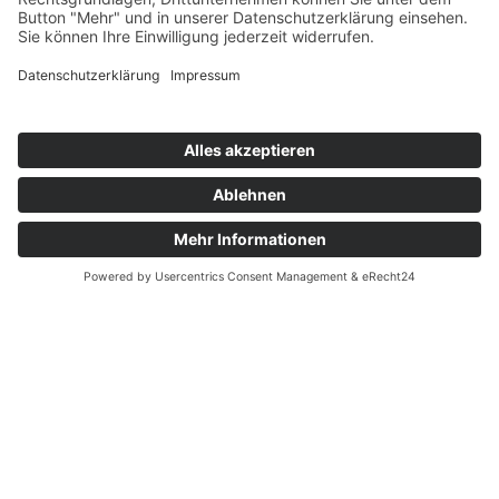
05.08.2026
| SPIELBERICHTE 1. MANNSCHAFT
⚽ Was für ein Auftakt!
1. Suhler SV 06 – SpVgg Geratal 2:3
(1:1)