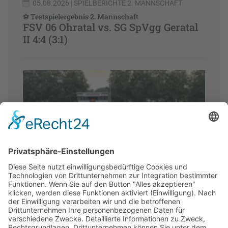
05.08.2026
| SPIELBERICHTE 2. MANNSCHAFT
⚽ Testspielergebnis 2. Mannschaft
FSV 06 Ohratal vs. SG SpVgg Geratal
II 4:4 (3:1)