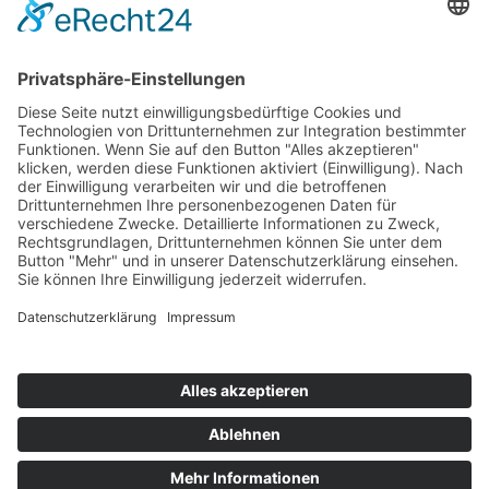
05.08.2026
| SPIELBERICHTE 1. MANNSCHAFT
⚽ Was für ein Auftakt!
1. Suhler SV 06 – SpVgg Geratal 2:3
(1:1)