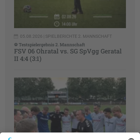
05.08.2026
| SPIELBERICHTE 2. MANNSCHAFT
⚽ Testspielergebnis 2. Mannschaft
FSV 06 Ohratal vs. SG SpVgg Geratal
II 4:4 (3:1)