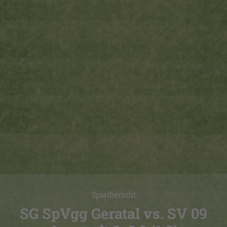
Spielbericht
SG SpVgg Geratal vs. SV 09