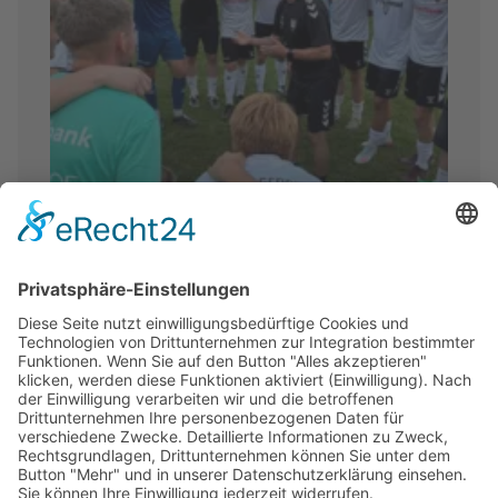
05.08.2026
| SPIELBERICHTE 1. MANNSCHAFT
⚽ Was für ein Auftakt!
1. Suhler SV 06 – SpVgg Geratal 2:3
(1:1)