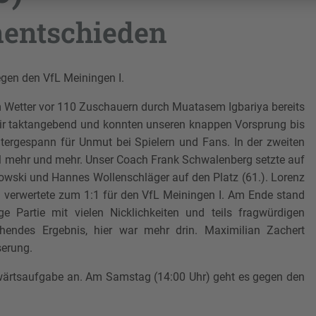
unentschieden
egen den VfL Meiningen I.
m Wetter vor 110 Zuschauern durch Muatasem Igbariya bereits
 wir taktangebend und konnten unseren knappen Vorsprung bis
chtergespann für Unmut bei Spielern und Fans. In der zweiten
el mehr und mehr. Unser Coach Frank Schwalenberg setzte auf
wski und Hannes Wollenschläger auf den Platz (61.). Lorenz
d verwertete zum 1:1 für den VfL Meiningen I. Am Ende stand
e Partie mit vielen Nicklichkeiten und teils fragwürdigen
hendes Ergebnis, hier war mehr drin. Maximilian Zachert
serung.
uswärtsaufgabe an. Am Samstag (14:00 Uhr) geht es gegen den