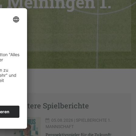
L Meiningen 1.
Weitere Spielberichte
05.08.2026
| SPIELBERICHTE 1.
MANNSCHAFT
Perspektivspieler für die Zukunft: