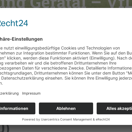
ung Geratal – Vf
1:1 (1:0)
eratal – VfL
0)