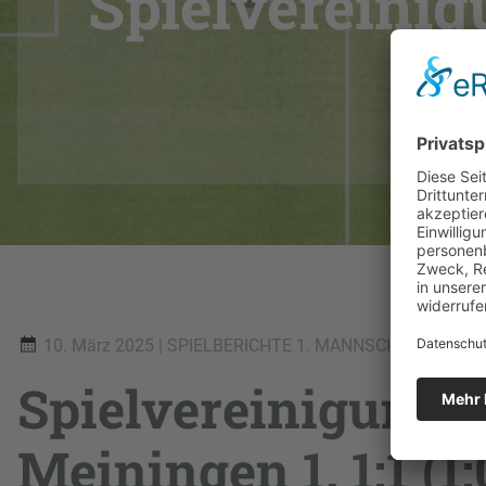
Spielvereinig
10. März 2025
| SPIELBERICHTE 1. MANNSCHAFT
Spielvereinigung G
Meiningen 1. 1:1 (1: