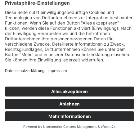
05.08.2026
| SPIELBERICHTE 2. MANNSCHAFT
⚽ Testspielergebnis 2. Mannschaft
FSV 06 Ohratal vs. SG SpVgg Geratal
II 4:4 (3:1)